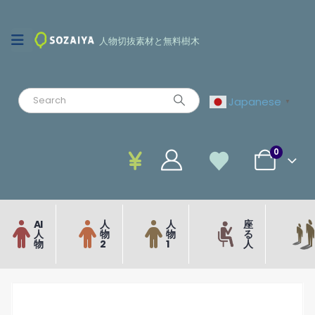
人物切抜素材と無料樹木
Japanese
▼
0
AI
人
人
座
人
物
物
る
物
2
1
人