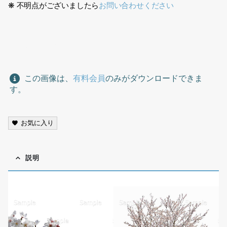
❋ 不明点がございましたら
お問い合わせください
梅切り抜き素材、Plum tree cutout material,
この画像は、
有料会員
のみがダウンロードできま
す。
お気に入り
説明