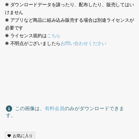
❋ ダウンロードデータを譲ったり、配布したり、販売してはい
けません
❋ アプリなど商品に組み込み販売する場合は別途ライセンスが
必要です
❋ ライセンス規約は
こちら
❋ 不明点がございましたら
お問い合わせください
生成AI、女性、金髪、欧米人、ビジネス、スーツ、オフィス、1
人、アメリカ人、イギリス人、立つ、立ち止まる、Generative
AI, woman, blonde, Westerner, business, suit, office, one
person, American, British, standing, stopping
この画像は、
有料会員
のみがダウンロードできま
す。
お気に入り