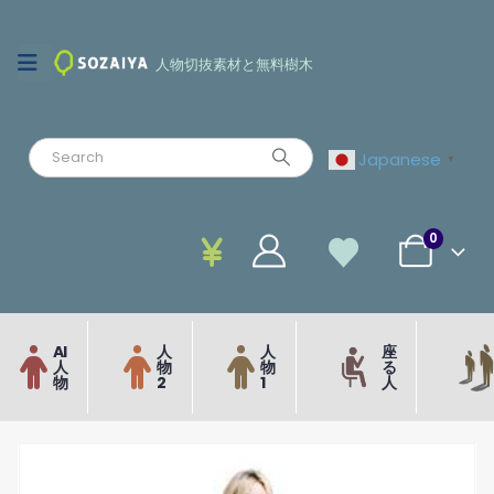
人物切抜素材と無料樹木
Japanese
▼
0
AI
人
人
座
人
物
物
る
物
2
1
人