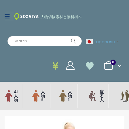
人物切抜素材と無料樹木
Japanese
▼
0
AI
人
人
座
人
物
物
る
物
2
1
人