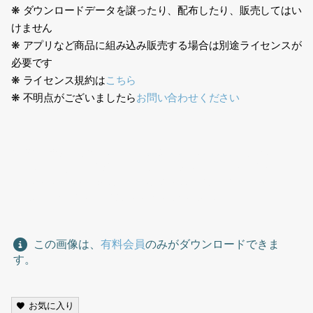
❋ ダウンロードデータを譲ったり、配布したり、販売してはい
けません
❋ アプリなど商品に組み込み販売する場合は別途ライセンスが
必要です
❋ ライセンス規約は
こちら
❋ 不明点がございましたら
お問い合わせください
生成AI、女性、金髪、欧米人、ビジネス、スーツ、オフィス、1
人、アメリカ人、イギリス人、歩く、スマホ、Generative AI,
female, blonde, Westerner, business, suit, office, one
person, American, British,walking,smartphone
この画像は、
有料会員
のみがダウンロードできま
す。
お気に入り