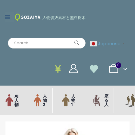
人物切抜素材と無料樹木
Japanese
▼
0
AI
人
人
座
人
物
物
る
物
2
1
人