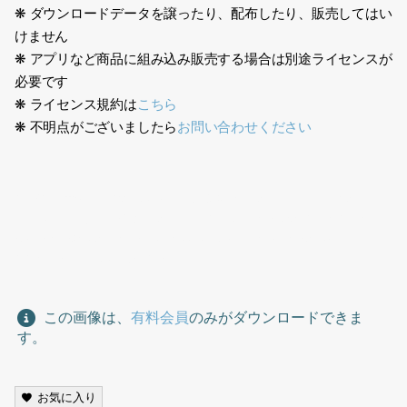
❋ ダウンロードデータを譲ったり、配布したり、販売してはい
けません
❋ アプリなど商品に組み込み販売する場合は別途ライセンスが
必要です
❋ ライセンス規約は
こちら
❋ 不明点がございましたら
お問い合わせください
生成AI、女性、金髪、欧米人、ビジネス、スーツ、オフィス、1
人、アメリカ人、イギリス人、歩く、Generative AI, female,
blonde, Westerner, business, suit, office, one person,
American, British,walking
この画像は、
有料会員
のみがダウンロードできま
す。
お気に入り