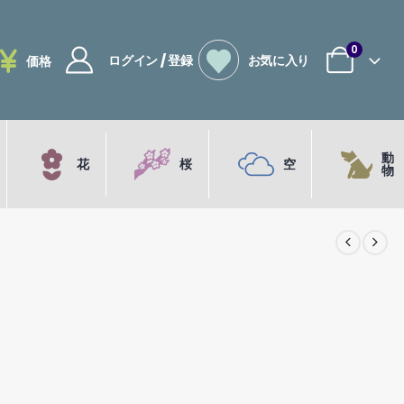
0
ログイン / 登録
お気に入り
価格
動
花
桜
空
物