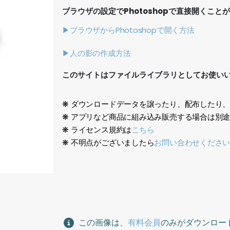
ブラウザの設定でPhotoshopで直接開くこと
▶ブラウザからPhotoshopで開く方法
▶人の影の作成方法
このサイトはファイルライブラリとしてお使い
❋ ダウンロードデータを譲ったり、配布したり
❋ アプリなど商品に組み込み販売する場合は別
❋ ライセンス規約は
こちら
❋ 不明点がございましたら
お問い合わせくださ
生成AI、女性、金髪、欧米人、ビジネス、スーツ、オフィ
female, blonde, Westerner, business, suit, offic
この画像は、
有料会員
のみがダウンロー