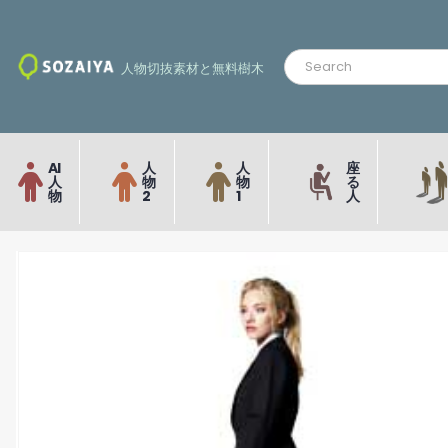
人物切抜素材と無料樹木
AI
人
人
座
人
物
物
る
物
2
1
人