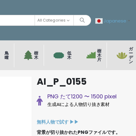
All Categories
Japanese
▼
ガ
樹
鳥
樹
低
ー
木
瞰
木
木
デ
片
ン
AI_P_0155
PNG たて1200 〜 1500 pixel
生成AIによる人物切り抜き素材
無料人物で試す ▶︎▶︎
背景が切り抜かれたPNGファイルです。