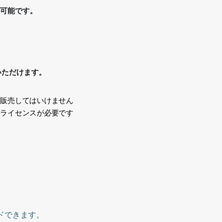
が可能です。
いただけます。
、販売してはいけません
途ライセンスが必要です
い
ス、1人、アメリカ人、イギリス人、歩く、Generative AI,
e, one person, American, British,walking
ドできます。