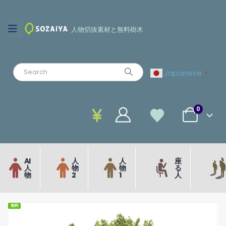
人物切抜素材と無料樹木
Japanese
▼
0
AI
人
人
座
人
物
物
る
物
2
1
人
無料