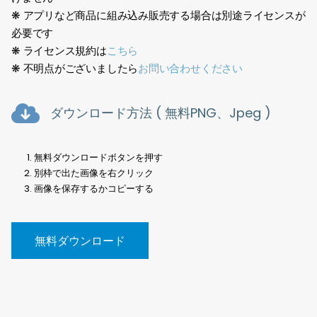
❋ アプリなど商品に組み込み販売する場合は別途ライセンスが
必要です
❋ ライセンス規約は
こちら
❋ 不明点がございましたら
お問い合わせください
ダウンロード方法 ( 無料PNG、Jpeg )
無料ダウンロードボタンを押す
別枠で出た画像を右クリック
画像を保存するかコピーする
無料ダウンロード
樹木切抜、素材、建築、点景、写真、切り抜き、背景透過、
PNG、街路樹、無料、Tree cutout, material, architecture,