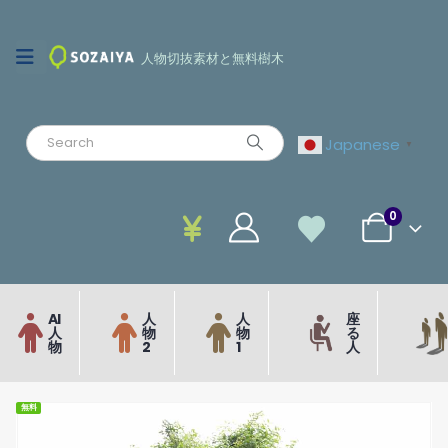
人物切抜素材と無料樹木
Japanese
▼
0
AI
人
人
座
人
物
物
る
物
2
1
人
無料