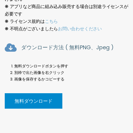
❋ アプリなど商品に組み込み販売する場合は別途ライセンスが
必要です
❋ ライセンス規約は
こちら
❋ 不明点がございましたら
お問い合わせください
ダウンロード方法 ( 無料PNG、Jpeg )
無料ダウンロードボタンを押す
別枠で出た画像を右クリック
画像を保存するかコピーする
無料ダウンロード
樹木切抜、素材、建築、点景、写真、切り抜き、背景透過、
PNG、街路樹、無料、Tree cutout, material, architecture,