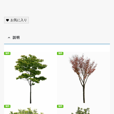
scenery, photo, cutout, transparent background, PNG,
street tree,free
お気に入り
説明
無料
無料
無料ダウンロード
無料ダウンロード
無料
無料