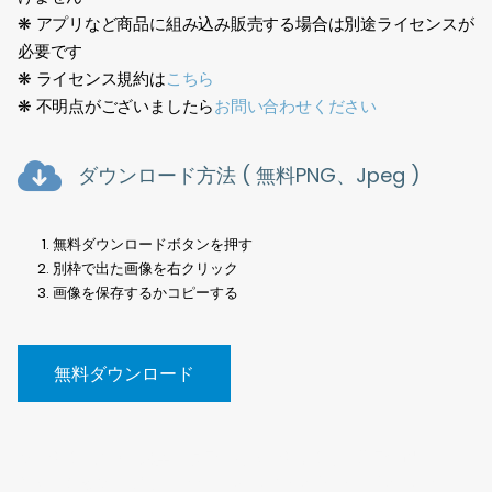
❋ アプリなど商品に組み込み販売する場合は別途ライセンスが
必要です
❋ ライセンス規約は
こちら
❋ 不明点がございましたら
お問い合わせください
ダウンロード方法 ( 無料PNG、Jpeg )
無料ダウンロードボタンを押す
別枠で出た画像を右クリック
画像を保存するかコピーする
無料ダウンロード
樹木切抜、素材、建築、点景、写真、切り抜き、背景透過、
PNG、街路樹、無料、Tree cutout, material, architecture,