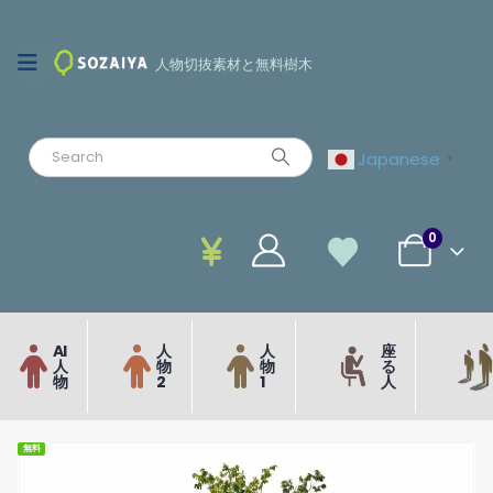
人物切抜素材と無料樹木
Japanese
▼
0
AI
人
人
座
人
物
物
る
物
2
1
人
無料