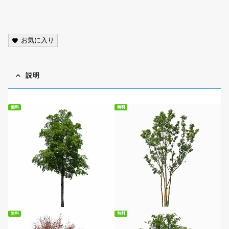
scenery, photo, cutout, transparent background, PNG,
street tree,free
お気に入り
説明
無料
無料
無料ダウンロード
無料ダウンロード
無料
無料