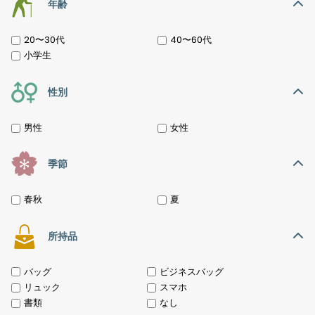
年齢
20〜30代
40〜60代
小学生
性別
男性
女性
季節
春秋
夏
所持品
バッグ
ビジネスバッグ
リュック
スマホ
書類
なし