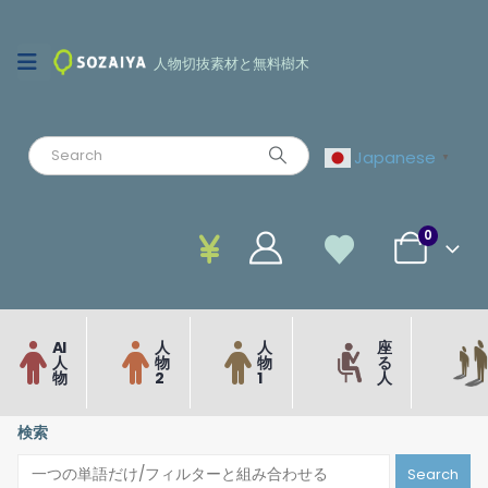
人物切抜素材と無料樹木
Japanese
▼
0
AI
人
人
座
人
物
物
る
物
2
1
人
検索
Search