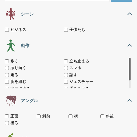
シーン
ビジネス
子供たち
動作
歩く
立ち止まる
振り向く
スマホ
走る
話す
腕を組む
ジェスチャー
地面に座る
手をあげる
座る
しゃがむ
アングル
正面
斜前
横
斜後
後ろ