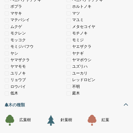
ポプラ
ホルトノキ
マサキ
マツ
マテバシイ
マユミ
ムクゲ
メタセコイヤ
モクレン
モチノキ
モッコク
モミジ
モミジバフウ
ヤエザクラ
ヤシ
ヤナギ
ヤマザクラ
ヤマボウシ
ヤマモモ
ユズリハ
ユリノキ
ユーカリ
リョウブ
レッドロビン
ロウバイ
不明
低木
庭木
木の種類
広葉樹
針葉樹
紅葉