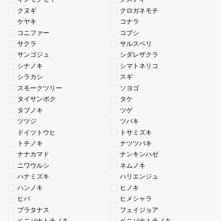
クヌギ
クロガネモチ
ケヤキ
コナラ
コニファー
コブシ
サクラ
サルスベリ
サンゴジュ
シダレザクラ
シナノキ
シマトネリコ
シラカシ
スギ
スモークツリー
ソヨゴ
タイサンボク
タケ
タブノキ
ツゲ
ツツジ
ツバキ
ドイツトウヒ
トサミズキ
トチノキ
ナツツバキ
ナナカマド
ナンキンハゼ
ニワウルシ
ネムノキ
ハナミズキ
ハリエンジュ
ハンノキ
ヒノキ
ヒバ
ヒメシャラ
プラタナス
フェイジョア
ベニバナトチノキ
ベニバナトチノキ