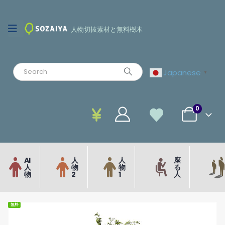
人物切抜素材と無料樹木
Japanese
▼
0
AI
人
人
座
人
物
物
る
物
2
1
人
無料