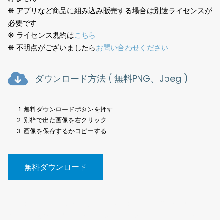
❋ アプリなど商品に組み込み販売する場合は別途ライセンスが
必要です
❋ ライセンス規約は
こちら
❋ 不明点がございましたら
お問い合わせください
ダウンロード方法 ( 無料PNG、Jpeg )
無料ダウンロードボタンを押す
別枠で出た画像を右クリック
画像を保存するかコピーする
無料ダウンロード
樹木切抜、素材、建築、点景、写真、切り抜き、背景透過、
PNG、街路樹、無料、Tree cutout, material, architecture,