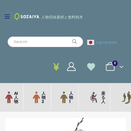
人物切抜素材と無料樹木
Japanese
▼
0
AI
人
人
座
人
物
物
る
物
2
1
人