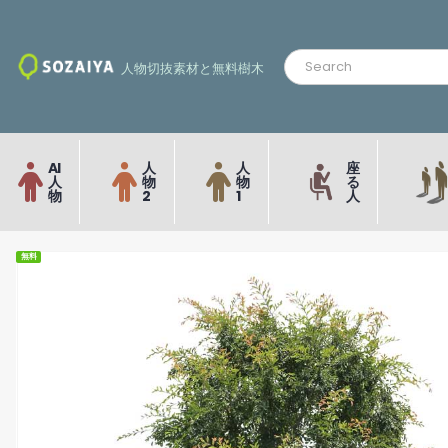
人物切抜素材と無料樹木
AI
人
人
座
人
物
物
る
物
2
1
人
無料