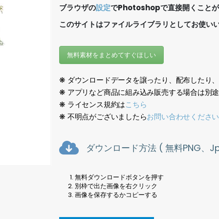
ブラウザの
設定
でPhotoshopで直接開くこと
このサイトはファイルライブラリとしてお使い
無料素材をまとめてすぐほしい
❋ ダウンロードデータを譲ったり、配布したり
❋ アプリなど商品に組み込み販売する場合は別
❋ ライセンス規約は
こちら
❋ 不明点がございましたら
お問い合わせくださ
ダウンロード方法 ( 無料PNG、Jpe
無料ダウンロードボタンを押す
別枠で出た画像を右クリック
画像を保存するかコピーする