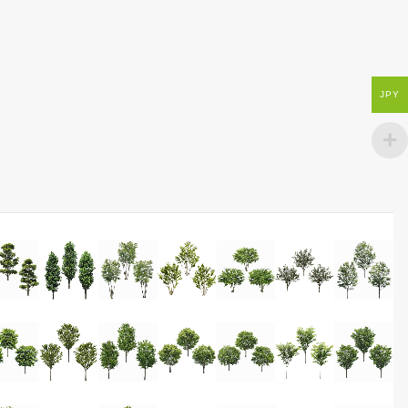
G、街路樹、無料、Tree cutout, material,
JPY
ent background, PNG, street tree,free