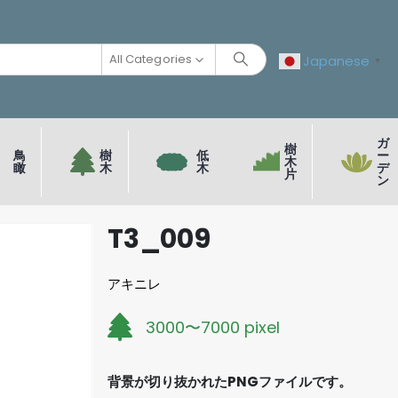
All Categories
Japanese
▼
ガ
樹
鳥
樹
低
ー
木
瞰
木
木
デ
片
ン
T3_009
アキニレ
3000〜7000 pixel
背景が切り抜かれたPNGファイルです。