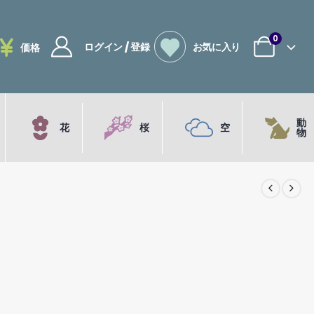
0
ログイン / 登録
お気に入り
価格
動
花
桜
空
物