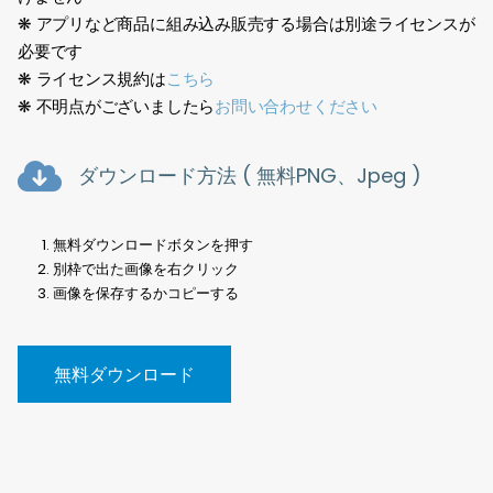
❋ アプリなど商品に組み込み販売する場合は別途ライセンスが
必要です
❋ ライセンス規約は
こちら
❋ 不明点がございましたら
お問い合わせください
ダウンロード方法 ( 無料PNG、Jpeg )
無料ダウンロードボタンを押す
別枠で出た画像を右クリック
画像を保存するかコピーする
無料ダウンロード
樹木切抜、素材、建築、点景、写真、切り抜き、背景透過、
PNG、街路樹、無料、Tree cutout, material, architecture,