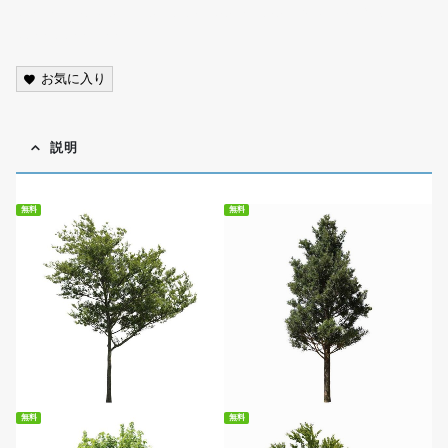
scenery, photo, cutout, transparent background, PNG,
street tree,free
お気に入り
説明
無料
無料
無料ダウンロード
無料ダウンロード
無料
無料