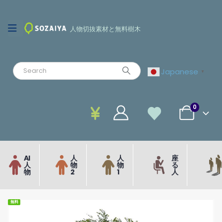
人物切抜素材と無料樹木
Japanese
▼
0
AI
人
人
座
人
物
物
る
物
2
1
人
無料