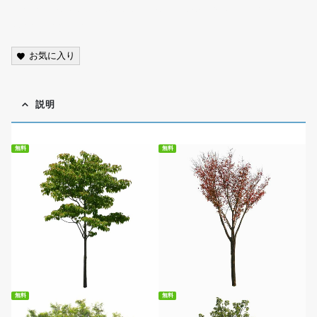
scenery, photo, cutout, transparent background, PNG,
street tree,free
お気に入り
説明
無料
無料
無料ダウンロード
無料ダウンロード
無料
無料