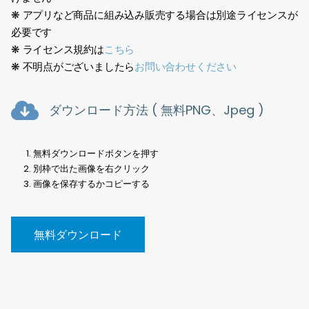
❋ アプリなど商品に組み込み販売する場合は別途ライセンスが
必要です
❋ ライセンス規約は
こちら
❋ 不明点がございましたら
お問い合わせください
ダウンロード方法 ( 無料PNG、Jpeg )
無料ダウンロードボタンを押す
別枠で出た画像を右クリック
画像を保存するかコピーする
無料ダウンロード
樹木切抜、素材、建築、点景、写真、切り抜き、背景透過、
PNG、街路樹、無料、Tree cutout, material, architecture,