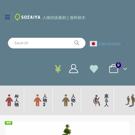
人物切抜素材と無料樹木
Japanese
▼
0
AI
人
人
座
人
物
物
る
物
2
1
人
無料