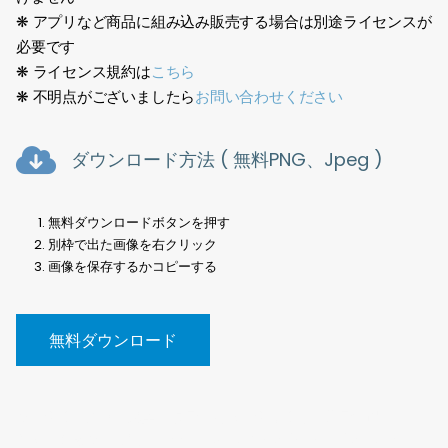
❋ アプリなど商品に組み込み販売する場合は別途ライセンスが
必要です
❋ ライセンス規約は
こちら
❋ 不明点がございましたら
お問い合わせください
ダウンロード方法 ( 無料PNG、Jpeg )
無料ダウンロードボタンを押す
別枠で出た画像を右クリック
画像を保存するかコピーする
無料ダウンロード
樹木切抜、素材、建築、点景、写真、切り抜き、背景透過、
PNG、街路樹、無料、Tree cutout, material, architecture,