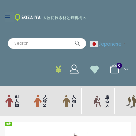
人物切抜素材と無料樹木
Japanese
▼
0
AI
人
人
座
人
物
物
る
物
2
1
人
無料