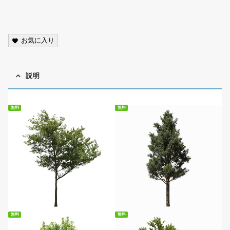
scenery, photo, cutout, transparent background, PNG,
street tree,free
お気に入り
説明
無料
無料
無料ダウンロード
無料ダウンロード
無料
無料