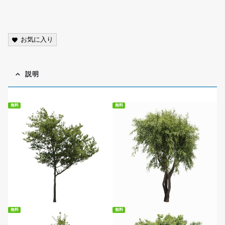
scenery, photo, cutout, transparent background, PNG,
street tree,free
お気に入り
説明
無料
無料
無料ダウンロード
無料ダウンロード
無料
無料