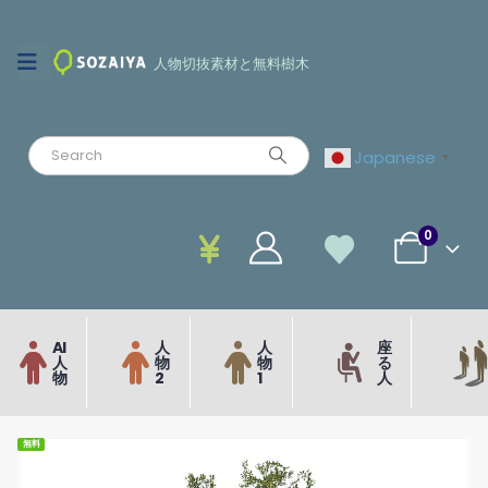
人物切抜素材と無料樹木
Japanese
▼
0
AI
人
人
座
人
物
物
る
物
2
1
人
無料