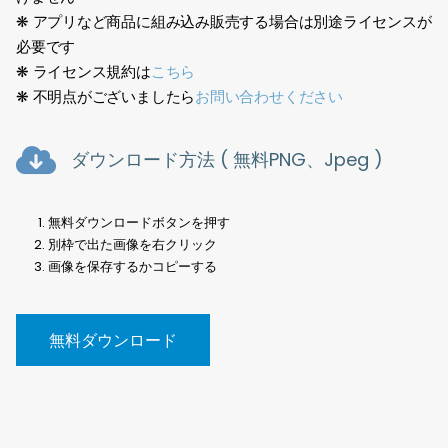
❋ アプリなど商品に組み込み販売する場合は別途ライセンスが
必要です
❋ ライセンス規約は
こちら
❋ 不明点がございましたら
お問い合わせください
ダウンロード方法 ( 無料PNG、Jpeg )
無料ダウンロードボタンを押す
別枠で出た画像を右クリック
画像を保存するかコピーする
無料ダウンロード
樹木切抜、素材、建築、点景、写真、切り抜き、背景透過、
PNG、街路樹、無料、Tree cutout, material, architecture,